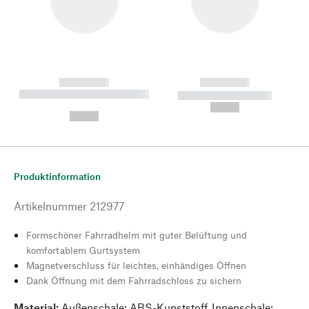
------------
------------
----------- ----------- --------
----------- -----------
---
--,-- €
--,-- €
Produktinformation
Artikelnummer
212977
Formschöner Fahrradhelm mit guter Belüftung und
komfortablem Gurtsystem
Magnetverschluss für leichtes, einhändiges Öffnen
Dank Öffnung mit dem Fahrradschloss zu sichern
Material:
Außenschale: ABS-Kunststoff, Innenschale: