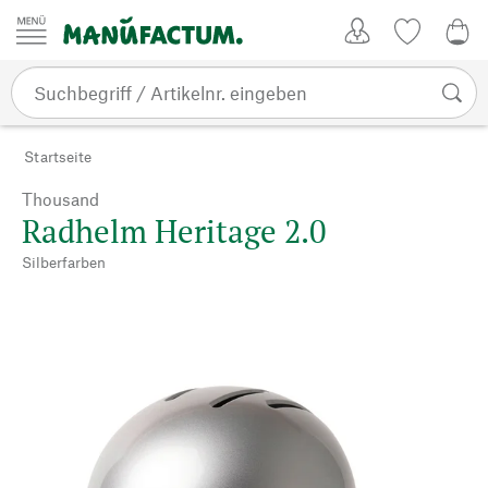
Zum Inhalt springen
Kundenkonto
Merkliste
0,0
Startseite
Thousand
Radhelm Heritage 2.0
Silberfarben