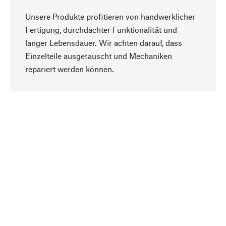
Unsere Produkte profitieren von handwerklicher
Fertigung, durchdachter Funktionalität und
langer Lebensdauer. Wir achten darauf, dass
Einzelteile ausgetauscht und Mechaniken
Nach oben
repariert werden können.
Bewusst
Nachhaltigkeit steht im Fokus unserer
Produktauswahl. Wir setzen auf natürliche
Inhaltsstoffe und Materialien, die gepflegt werden
können, sowie auf eine ressourcenschonende
und sozialverträgliche Produktion.