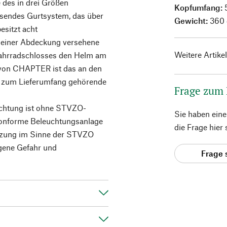
 des in drei Größen
Kopfumfang:
ssendes Gurtsystem, das über
Gewicht:
360 
esitzt acht
t einer Abdeckung versehene
Weitere Artike
Fahrradschlosses den Helm am
 von CHAPTER ist das an den
 zum Lieferumfang gehörende
Frage zum
chtung ist ohne STVZO-
Sie haben ein
konforme Beleuchtungsanlage
die Frage hier
änzung im Sinne der STVZO
igene Gefahr und
Frage 