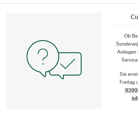
Cu
Ob Ber
Sonderwün
Anliegen
Service
Sie erre
Freitag
9390
in