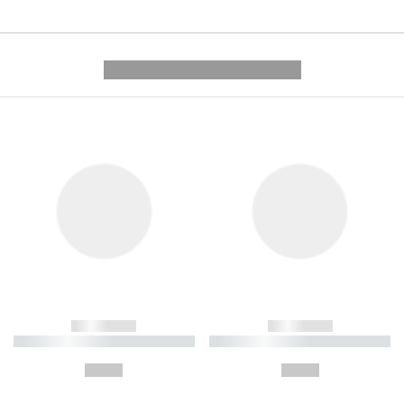
---------- --------------
------------
------------
----------- ----------- ----------
----------- ----------- ----------
-
-
--,-- €
--,-- €