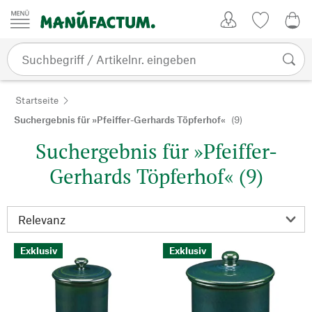
Zum Inhalt springen
Kundenkonto
Merkliste
0,0
Startseite
Suchergebnis für »Pfeiffer-Gerhards Töpferhof«
(9)
Suchergebnis für »Pfeiffer-
Gerhards Töpferhof« (9)
Exklusiv
Exklusiv