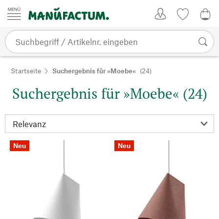
Zum Inhalt springen
Kundenkonto
Merkliste
0,0
Startseite
Suchergebnis für »Moebe«
(24)
Suchergebnis für »Moebe« (24)
Neu
Neu