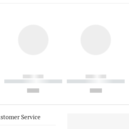
------------
------------
----------- ----------- ----------
----------- ----------- ----------
-
-
--,-- €
--,-- €
stomer Service