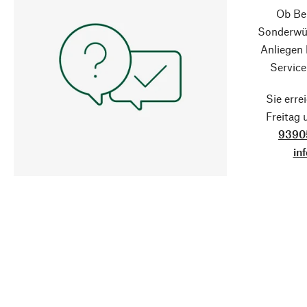
Ob Ber
Sonderwün
Anliegen
Service
Sie erre
Freitag
9390
in