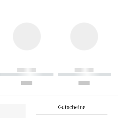
------------
------------
----------- ----------- ----------
----------- ----------- ----------
- -----------
-
--,-- €
--,-- €
Gutscheine