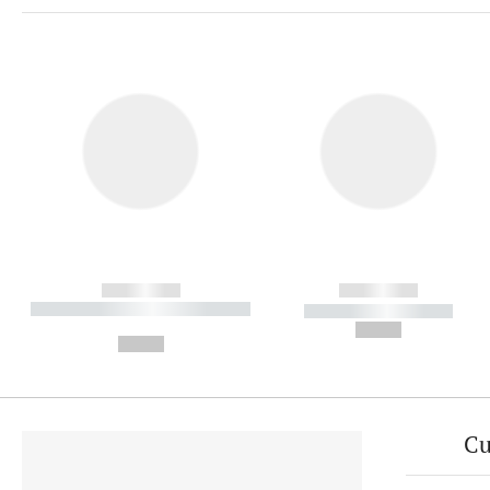
------------
------------
----------- ----------- ----------
----------- -----------
-
--,-- €
--,-- €
Cu