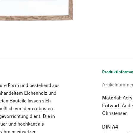
Produktinforma
Artikelnumme
 pure Form und bestehend aus
behandeltem Eichenholz und
Material:
Acryl
ten Bauteile lassen sich
Entwurf:
Ander
ießlich von dem robusten
Christensen
vorrichtung dient. Die in
quer und hochkant als
DIN A4
drahmen einsetzen.