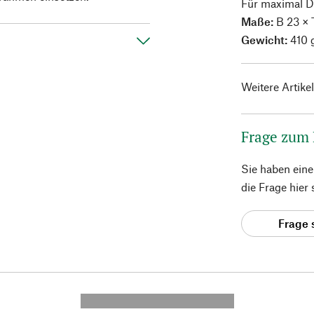
Für maximal D
Maße:
B 23 × T
Gewicht:
410 
Weitere Artike
Frage zum
Sie haben ein
die Frage hier
Frage 
---------- --------------