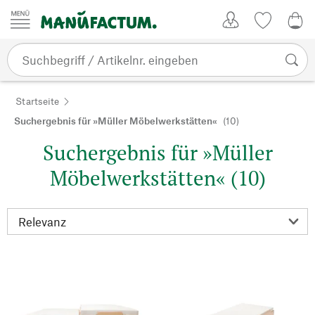
Zum Inhalt springen
Kundenkonto
Merkliste
0,0
Startseite
Suchergebnis für »Müller Möbelwerkstätten«
(10)
Suchergebnis für »Müller
Möbelwerkstätten« (10)