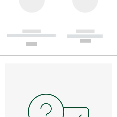
------------
------------
----------- ----------- --------
----------- -----------
---
--,-- €
--,-- €