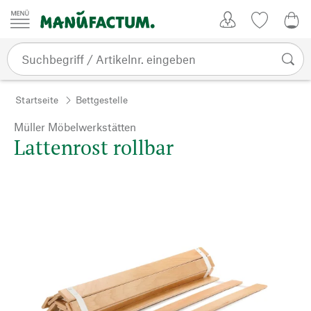
Zum Inhalt springen
Kundenkonto
Merkliste
0,0
Startseite
Bettgestelle
Müller Möbelwerkstätten
Lattenrost rollbar