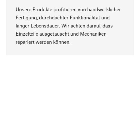
Unsere Produkte profitieren von handwerklicher
Fertigung, durchdachter Funktionalität und
langer Lebensdauer. Wir achten darauf, dass
Einzelteile ausgetauscht und Mechaniken
Nach oben
repariert werden können.
Bewusst
Nachhaltigkeit steht im Fokus unserer
Produktauswahl. Wir setzen auf natürliche
Inhaltsstoffe und Materialien, die gepflegt werden
können, sowie auf eine ressourcenschonende
und sozialverträgliche Produktion.