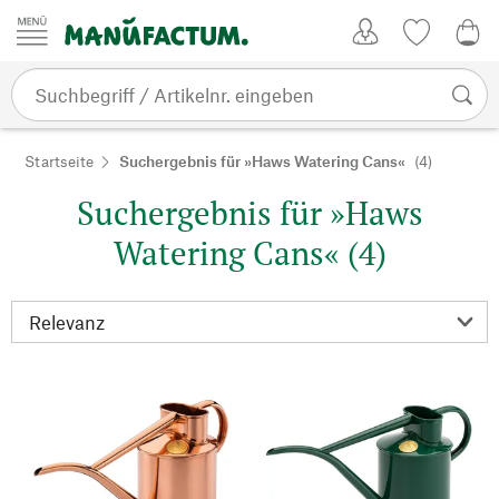
Zum Inhalt springen
Kundenkonto
Merkliste
0,0
Startseite
Suchergebnis für »Haws Watering Cans«
(4)
Suchergebnis für »Haws
Watering Cans« (4)