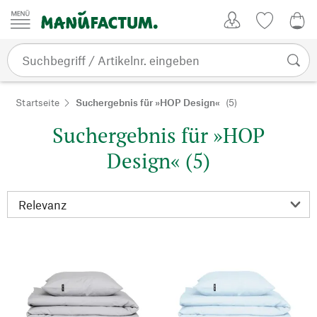
Zum Inhalt springen
Kundenkonto
Merkliste
0,0
Startseite
Suchergebnis für »HOP Design«
(5)
Suchergebnis für »HOP
Design« (5)