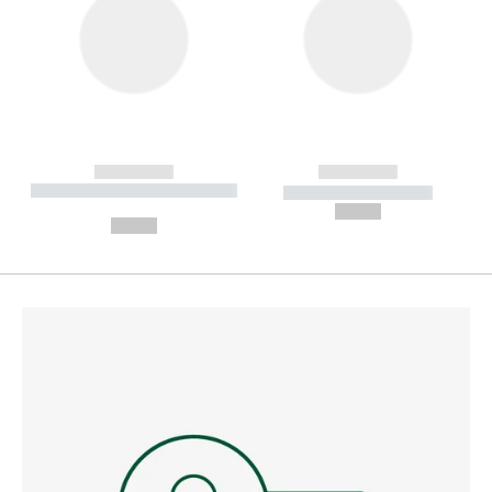
------------
------------
----------- ----------- --------
----------- -----------
---
--,-- €
--,-- €