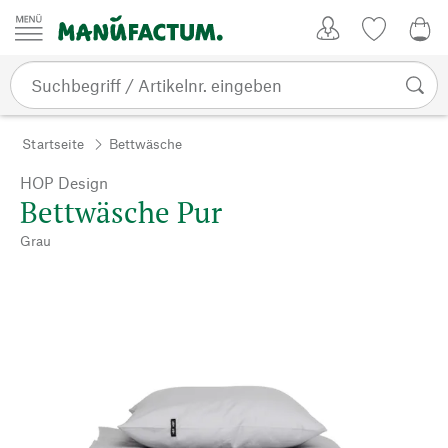
Zum Inhalt springen
Kundenkonto
Merkliste
0,0
Startseite
Bettwäsche
HOP Design
Bettwäsche Pur
Grau