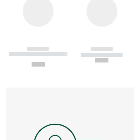
------------
------------
----------- ----------- --------
----------- -----------
---
--,-- €
--,-- €