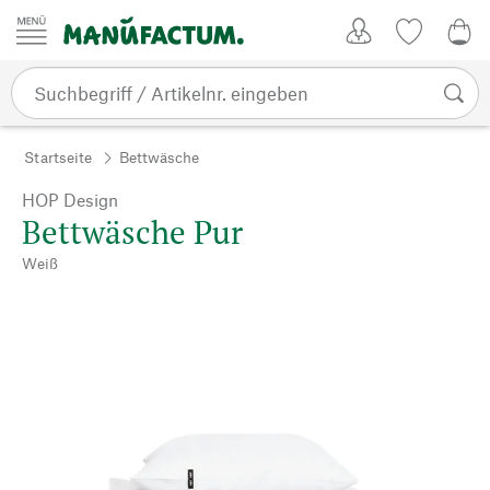
Zum Inhalt springen
Kundenkonto
Merkliste
0,0
Startseite
Bettwäsche
HOP Design
Bettwäsche Pur
Weiß