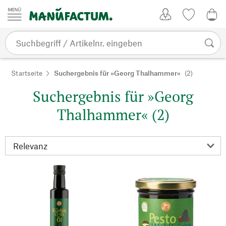
Zum Inhalt springen
Kundenkonto
Merkliste
0,0
Startseite
Suchergebnis für »Georg Thalhammer«
(2)
Suchergebnis für »Georg
Thalhammer« (2)