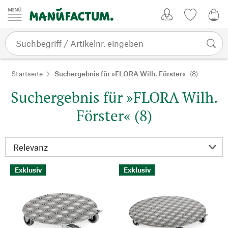
Zum Inhalt springen
Kundenkonto
Merkliste
0,0
Startseite
Suchergebnis für »FLORA Wilh. Förster«
(8)
Suchergebnis für »FLORA Wilh.
Förster« (8)
Exklusiv
Exklusiv