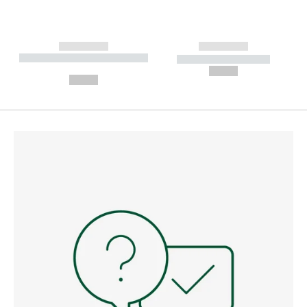
------------
------------
----------- ----------- --------
----------- -----------
---
--,-- €
--,-- €