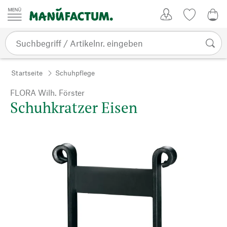
Zum Inhalt springen
Kundenkonto
Merkliste
0,0
Startseite
Schuhpflege
FLORA Wilh. Förster
Schuhkratzer Eisen