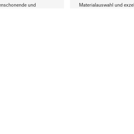
enschonende und
Materialauswahl und exzel
trägliche Produktion.
Fertigung bereichern.
Lieferung & Zah
ine
Versandkosten
ter
Lieferung
user
Rechnung
altungen
Bankeinzug