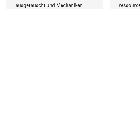
ausgetauscht und Mechaniken
ressourc
repariert werden können.
sozialver
Ihr Land
Deutschland
Kontakt
Service
Gutsche
Bestellung, Service & Beratung
Newslet
02309 939050
Warenhä
E-Mail-Kontakt:
info@manufactum.de
Veranst
Kontaktmöglichkeiten und Öffnungszeiten