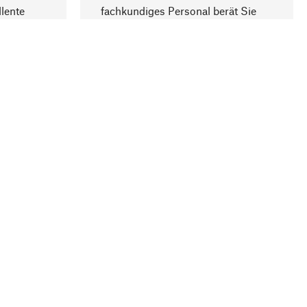
lente
fachkundiges Personal berät Sie
gern.
lung
Unternehmen
Über Manufactum
Stellenangebote
Compliance
Journal