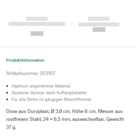
------------
------------
----------- ----------- --------
----------- -----------
---
--,-- €
--,-- €
Produktinformation
Artikelnummer
203107
Haptisch angenehmes Material
Sauberes Spitzen dank Auffangbehälter
Für alle Stifte im gängigen Bleistiftformat
Dose aus Duroplast, Ø 3,8 cm, Höhe 6 cm. Messer aus
rostfreiem Stahl, 24 × 6,5 mm, auswechselbar. Gewicht
37 g.