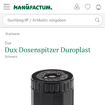
Zum Inhalt springen
Kundenkonto
Merkliste
0,0
Startseite
Dux
Dux Dosenspitzer Duroplast
Schwarz