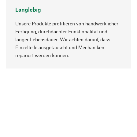
Langlebig
Unsere Produkte profitieren von handwerklicher
Fertigung, durchdachter Funktionalität und
langer Lebensdauer. Wir achten darauf, dass
Einzelteile ausgetauscht und Mechaniken
Nach oben
repariert werden können.
Bewusst
Nachhaltigkeit steht im Fokus unserer
Produktauswahl. Wir setzen auf natürliche
Inhaltsstoffe und Materialien, die gepflegt werden
können, sowie auf eine ressourcenschonende
und sozialverträgliche Produktion.