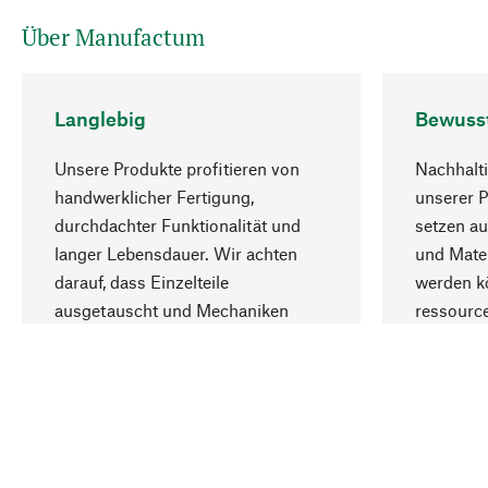
Über Manufactum
Langlebig
Bewuss
Unsere Produkte profitieren von
Nachhalti
handwerklicher Fertigung,
unserer 
durchdachter Funktionalität und
setzen au
langer Lebensdauer. Wir achten
und Mater
darauf, dass Einzelteile
werden kö
ausgetauscht und Mechaniken
ressourc
repariert werden können.
sozialver
Ihr Land