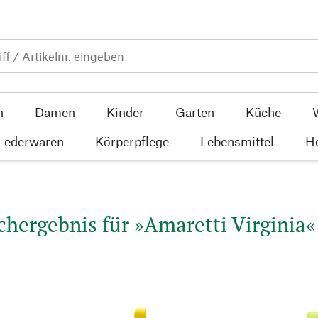
n
Damen
Kinder
Garten
Küche
 Lederwaren
Körperpflege
Lebensmittel
He
chergebnis für »Amaretti Virginia« 