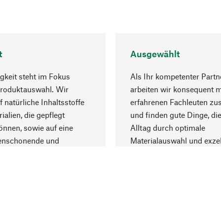
t
Ausgewählt
gkeit steht im Fokus
Als Ihr kompetenter Partn
Produktauswahl. Wir
arbeiten wir konsequent m
f natürliche Inhaltsstoffe
erfahrenen Fachleuten z
ialien, die gepflegt
und finden gute Dinge, die
nnen, sowie auf eine
Alltag durch optimale
enschonende und
Materialauswahl und exzel
trägliche Produktion.
Fertigung bereichern.