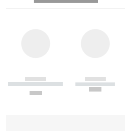
---------- --------------
------------
------------
----------- ----------- --------
----------- -----------
---
--,-- €
--,-- €