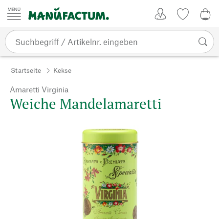
Zum Inhalt springen
Kundenkonto
Merkliste
0,0
Startseite
Kekse
Amaretti Virginia
Weiche Mandelamaretti