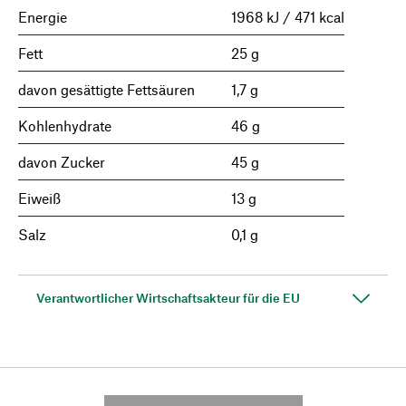
Energie
1968 kJ / 471 kcal
Fett
25 g
davon gesättigte Fettsäuren
1,7 g
Kohlenhydrate
46 g
davon Zucker
45 g
Eiweiß
13 g
Salz
0,1 g
Verantwortlicher Wirtschaftsakteur für die EU