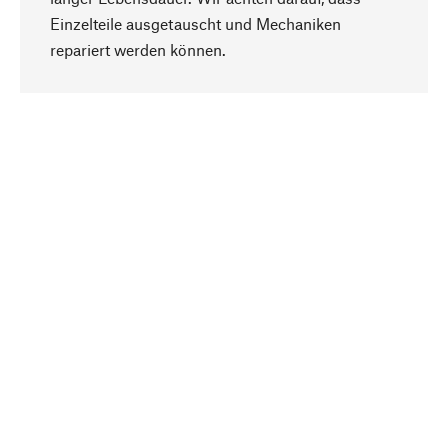
Einzelteile ausgetauscht und Mechaniken
Nach oben
repariert werden können.
Bewusst
Nachhaltigkeit steht im Fokus unserer
Produktauswahl. Wir setzen auf natürliche
Inhaltsstoffe und Materialien, die gepflegt werden
können, sowie auf eine ressourcenschonende
und sozialverträgliche Produktion.
Ausgewählt