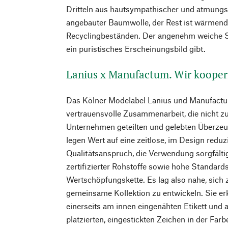
Dritteln aus hautsympathischer und atmungsak
angebauter Baumwolle, der Rest ist wärmend
Recyclingbeständen. Der angenehm weiche Sc
ein puristisches Erscheinungsbild gibt.
Lanius x Manufactum. Wir kooper
Das Kölner Modelabel Lanius und Manufactum
vertrauensvolle Zusammenarbeit, die nicht zu
Unternehmen geteilten und gelebten Überzeu
legen Wert auf eine zeitlose, im Design red
Qualitätsanspruch, die Verwendung sorgfält
zertifizierter Rohstoffe sowie hohe Standards
Wertschöpfungskette. Es lag also nahe, sic
gemeinsame Kollektion zu entwickeln. Sie e
einerseits am innen eingenähten Etikett und
platzierten, eingestickten Zeichen in der Farbe