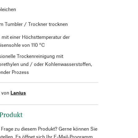
bleichen
im Tumbler / Trockner trocknen
 mit einer Höchsttemperatur der
isensohle von 110 °C
sionelle Trockenreinigung mit
orethylen und / oder Kohlenwasserstoffen,
nder Prozess
l von
Lanius
 Produkt
e Frage zu diesem Produkt? Gerne können Sie
 stellen. Es öffnet sich Ihr E-Mail-Programm.