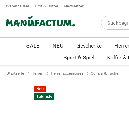
Zum Inhalt springen
Warenhäuser
Brot & Butter
Newsletter
SALE
NEU
Geschenke
Herre
Sport & Spiel
Koffer &
Startseite
Herren
Herrenaccessoires
Schals & Tücher
Neu
Exklusiv