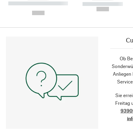
----------- ----------- ----------
----------- -----------
-
--,-- €
--,-- €
Cu
Ob Ber
Sonderwün
Anliegen
Service
Sie erre
Freitag
9390
in