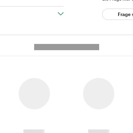
Frage 
---------- --------------
------------
------------