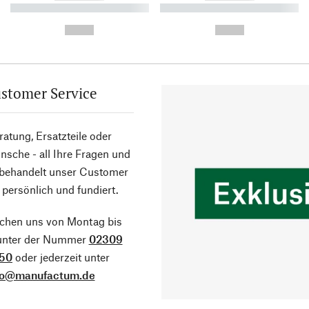
----------- ----------- ----------
----------- ----------- ----------
-
-
--,-- €
--,-- €
stomer Service
atung, Ersatzteile oder
sche - all Ihre Fragen und
 behandelt unser Customer
 persönlich und fundiert.
ichen uns von Montag bis
 unter der Nummer
02309
50
oder jederzeit unter
fo@manufactum.de