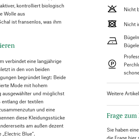
tiver, kontrolliert biologisch
Nicht 
e Wolle aus
hal ist fransenlos, was ihm
Nicht 
Bügeln
ieren
Bügele
Profes
 verbindet eine langjährige
Perchl
letzt in den von beiden
schone
gungen begründet liegt: Beide
uzierte Mode mit hohem
ig ausgewählter und möglichst
Weitere Artike
 entlang der textilen
h zusammenzutun und eine
Frage zum
rkennen diese Kleidungsstücke
 andererseits am außen dezent
Sie haben ein
 „Electric Blue“.
die Frage hier