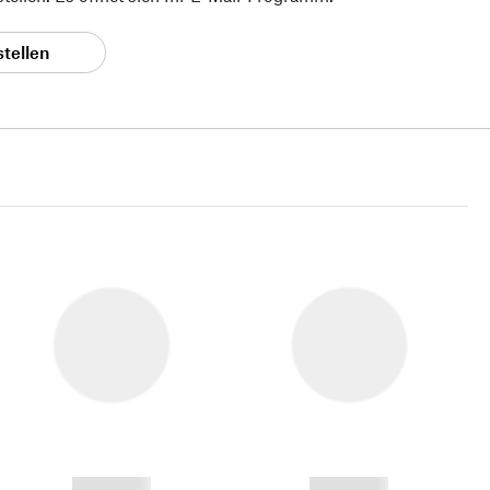
stellen
------------
------------