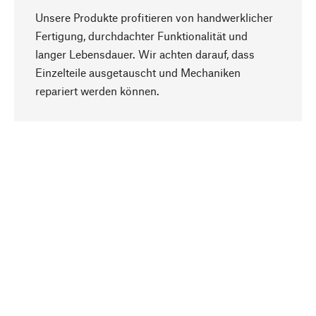
Unsere Produkte profitieren von handwerklicher
Fertigung, durchdachter Funktionalität und
langer Lebensdauer. Wir achten darauf, dass
Einzelteile ausgetauscht und Mechaniken
Nach oben
repariert werden können.
Bewusst
Nachhaltigkeit steht im Fokus unserer
Produktauswahl. Wir setzen auf natürliche
Inhaltsstoffe und Materialien, die gepflegt werden
können, sowie auf eine ressourcenschonende
und sozialverträgliche Produktion.