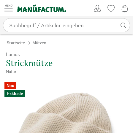
Zum Inhalt springen
Kundenkonto
Merkliste
0,0
Startseite
Mützen
Lanius
Strickmütze
Natur
Neu
Exklusiv