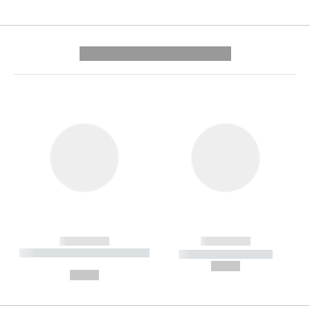
---------- --------------
------------
------------
----------- ----------- --------
----------- -----------
---
--,-- €
--,-- €