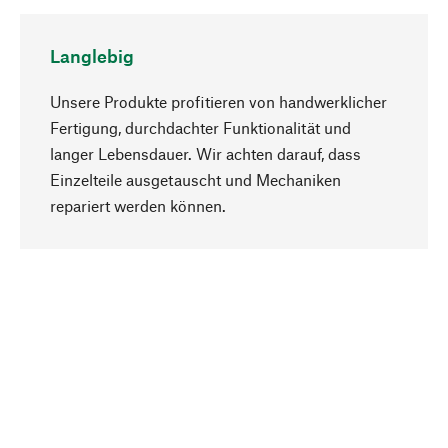
Langlebig
Unsere Produkte profitieren von handwerklicher
Fertigung, durchdachter Funktionalität und
langer Lebensdauer. Wir achten darauf, dass
Einzelteile ausgetauscht und Mechaniken
Nach oben
repariert werden können.
Bewusst
Nachhaltigkeit steht im Fokus unserer
Produktauswahl. Wir setzen auf natürliche
Inhaltsstoffe und Materialien, die gepflegt werden
können, sowie auf eine ressourcenschonende