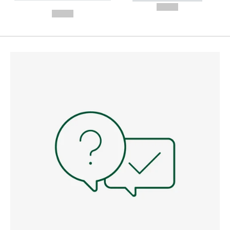
---
--,-- €
--,-- €