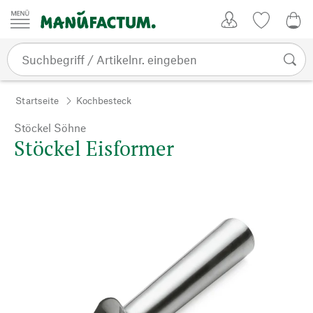
Zum Inhalt springen
Kundenkonto
Merkliste
0,0
Startseite
Kochbesteck
Stöckel Söhne
Stöckel Eisformer