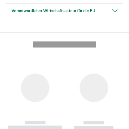
Verantwortlicher Wirtschaftsakteur für die EU
---------- --------------
------------
------------
----------- ----------- --------
----------- -----------