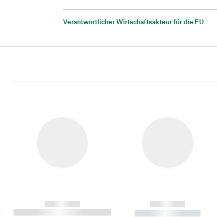
Verantwortlicher Wirtschaftsakteur für die EU
------------
------------
----------- ----------- ----------
----------- -----------