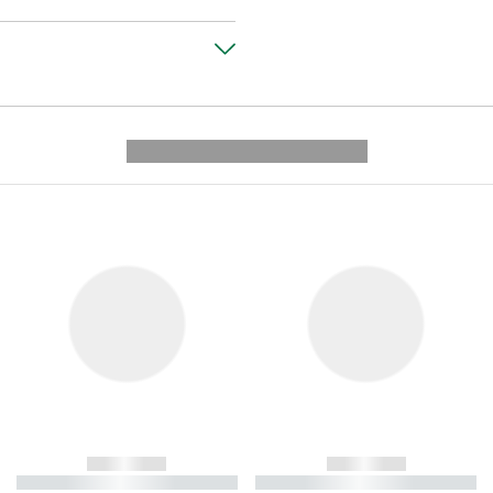
---------- --------------
------------
------------
----------- ----------- ----------
----------- ----------- ----------