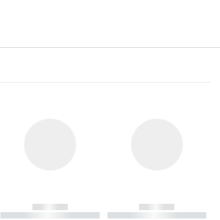
------------
------------
----------- ----------- ----------
----------- ----------- ----------