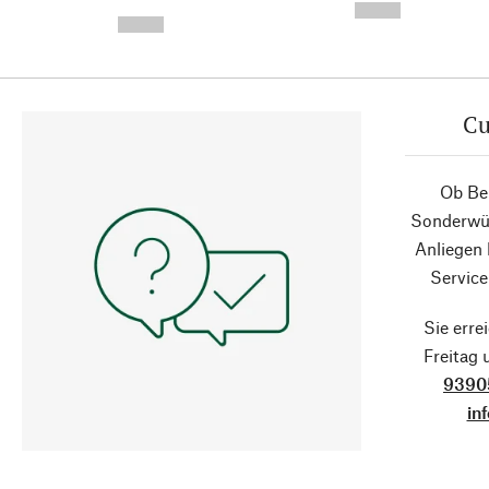
-
--,-- €
--,-- €
Cu
Ob Ber
Sonderwün
Anliegen
Service
Sie erre
Freitag
9390
in