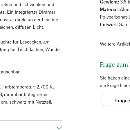
Gewicht:
3,6 
 drehen und schwenken und
Material:
Alum
hts. Ein integrierter Dimmer
Polycarbonat-D
tensität direkt an der Leuchte –
Entwurf:
Sam 
eichen, diffusen Licht.
Leuchte für Leseecken, am
Weitere Artike
tung für Tischflächen, Wände
Frage zum
tauschbar.
Sie haben ein
die Frage hier
, Farbtemperatur: 2.700 K,
, dimmbar (integrierter
Frage 
cm, schwarz mit Netzteil,