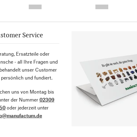
-
-
--,-- €
--,-- €
stomer Service
atung, Ersatzteile oder
sche - all Ihre Fragen und
 behandelt unser Customer
 persönlich und fundiert.
ichen uns von Montag bis
 unter der Nummer
02309
50
oder jederzeit unter
fo@manufactum.de