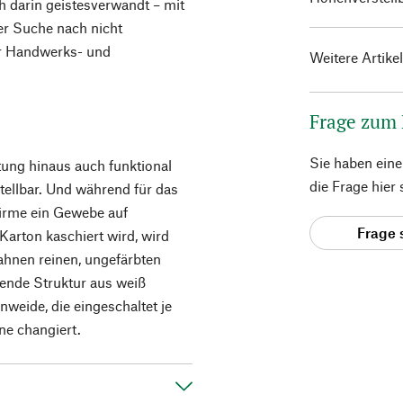
h darin geistesverwandt – mit
er Suche nach nicht
er Handwerks- und
Weitere Artike
Frage zum
Sie haben ein
tung hinaus auch funktional
die Frage hier
ellbar. Und während für das
hirme ein Gewebe auf
Frage 
 Karton kaschiert wird, wird
hnen reinen, ungefärb­ten
nde Struktur aus weiß
nweide, die eingeschaltet je
ne changiert.