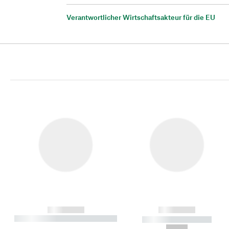
Verantwortlicher Wirtschaftsakteur für die EU
------------
------------
----------- ----------- ----------
----------- -----------
-
--,-- €