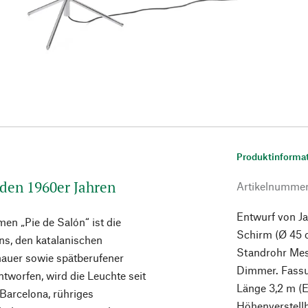
Produktinforma
 den 1960er Jahren
Artikelnumme
Entwurf von J
n „Pie de Salón“ ist die
Schirm (Ø 45 
ns, den katalanischen
Standrohr Mess
hauer sowie spätberufener
Dimmer. Fassu
worfen, wird die Leuchte seit
Länge 3,2 m (E
 Barcelona, rühriges
Höhenverstellb