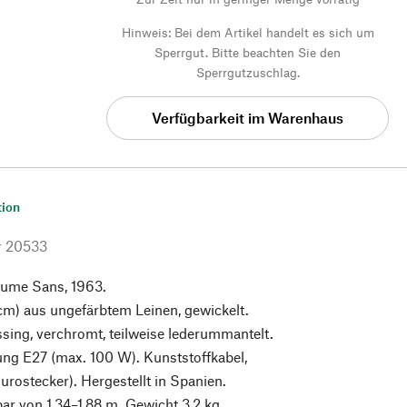
Hinweis: Bei dem Artikel handelt es sich um
Sperrgut. Bitte beachten Sie den
Sperrgutzuschlag.
Verfügbarkeit im Warenhaus
tion
r
20533
aume Sans, 1963.
cm) aus ungefärbtem Leinen, gewickelt.
ing, verchromt, teilweise lederummantelt.
ng E27 (max. 100 W). Kunststoffkabel,
urostecker). Hergestellt in Spanien.
ar von 1,34–1,88 m. Gewicht 3,2 kg.