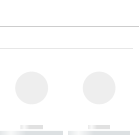
------------
------------
----------- ----------- ----------
----------- ----------- ----------
- -----------
-