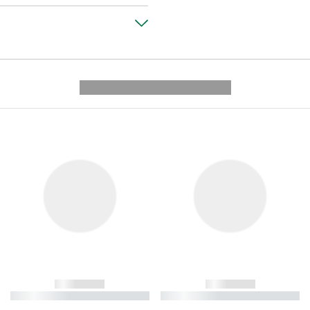
---------- --------------
------------
------------
----------- ----------- ----------
----------- ----------- ----------
-
-