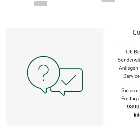
--,-- €
Cu
Ob Ber
Sonderwün
Anliegen
Service
Sie erre
Freitag
9390
in