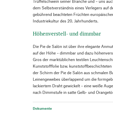
Trüffelschwein seiner Branche und – uns auc
dem Selbst­verständnis eines Verlegers auf d
gebührend beachteten Früchten europäi­sch
Industriekultur des 20. Jahrhunderts.
Höhenverstell- und dimmbar
Die Pie de Salón ist über ihre elegante Anmu
auf der Höhe – dimmbar und dazu höhen­verst
Gros der marktüblichen textilen Leuchtensc
Kunststofffolie bzw. kunststoff­beschichteten
der Schirm der Pie de Salón aus schmalen Ba
Leinengewebes überlappend um die formgebe
lackiertem Draht gewickelt – eine weiße Auge
nach Dimmstufe in satte Gelb- und Orangetö
Dokumente