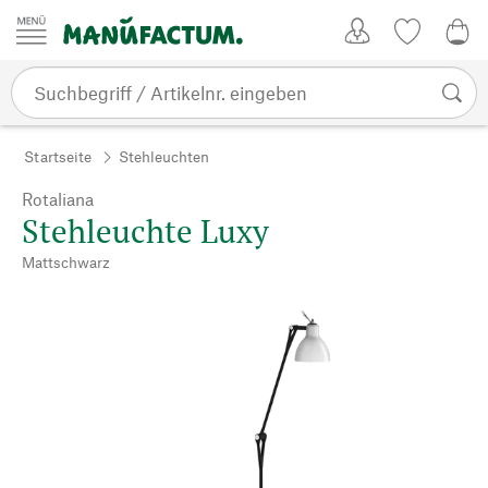
Zum Inhalt springen
Kundenkonto
Merkliste
0,0
Startseite
Stehleuchten
Rotaliana
Stehleuchte Luxy
Mattschwarz