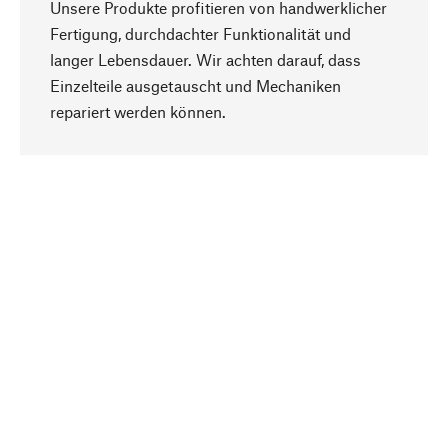
Unsere Produkte profitieren von handwerklicher
Fertigung, durchdachter Funktionalität und
langer Lebensdauer. Wir achten darauf, dass
Einzelteile ausgetauscht und Mechaniken
Nach oben
repariert werden können.
Bewusst
Nachhaltigkeit steht im Fokus unserer
Produktauswahl. Wir setzen auf natürliche
Inhaltsstoffe und Materialien, die gepflegt werden
können, sowie auf eine ressourcenschonende
und sozialverträgliche Produktion.