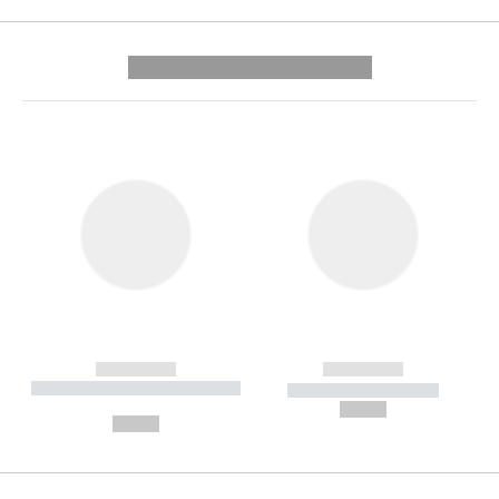
---------- --------------
------------
------------
----------- ----------- --------
----------- -----------
---
--,-- €
--,-- €