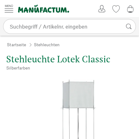
Zum Inhalt springen
Kundenkonto
Merkliste
0,0
Startseite
Stehleuchten
Stehleuchte Lotek Classic
Silberfarben