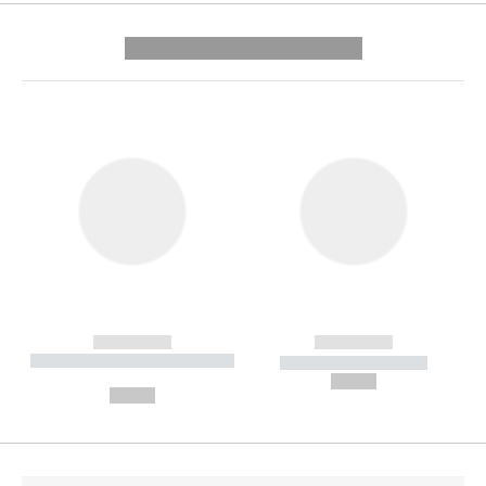
---------- --------------
------------
------------
----------- ----------- --------
----------- -----------
---
--,-- €
--,-- €