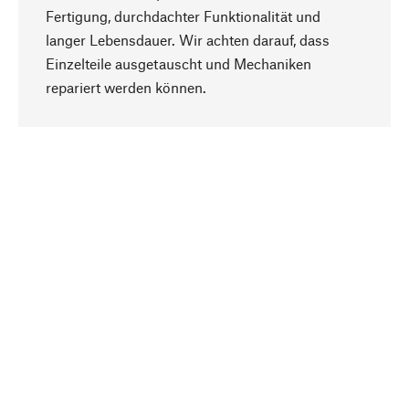
Fertigung, durchdachter Funktionalität und
langer Lebensdauer. Wir achten darauf, dass
Einzelteile ausgetauscht und Mechaniken
Nach oben
repariert werden können.
Bewusst
Nachhaltigkeit steht im Fokus unserer
Produktauswahl. Wir setzen auf natürliche
Inhaltsstoffe und Materialien, die gepflegt werden
können, sowie auf eine ressourcenschonende
und sozialverträgliche Produktion.