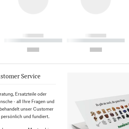
------------
------------
----------- ----------- ----------
----------- ----------- ----------
-
-
--,-- €
--,-- €
stomer Service
atung, Ersatzteile oder
sche - all Ihre Fragen und
 behandelt unser Customer
 persönlich und fundiert.