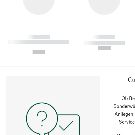
------------
------------
----------- ----------- ----------
----------- -----------
-
--,-- €
--,-- €
Cu
Ob Ber
Sonderwün
Anliegen
Service