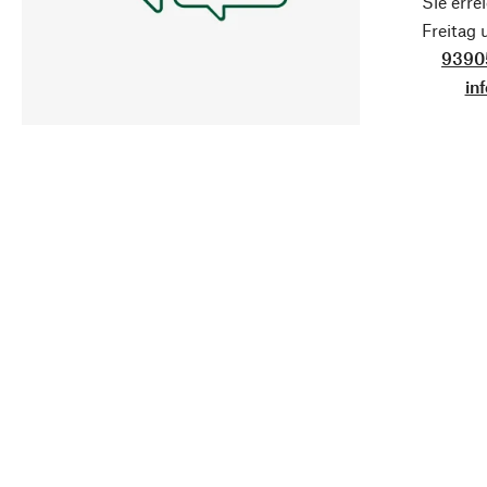
Sie erre
Freitag
9390
in