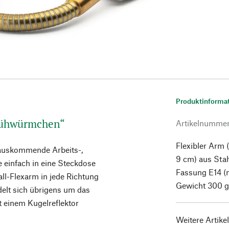
Produktinforma
Glühwürmchen“
Artikelnumme
Flexibler Arm 
l auskommende Arbeits-,
9 cm) aus Stah
e einfach in eine Steckdose
Fassung E14 (m
ll-Flexarm in jede Richtung
Gewicht 300 g.
delt sich übrigens um das
t einem Kugelreflektor
Weitere Artike