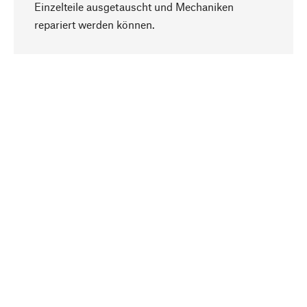
Einzelteile ausgetauscht und Mechaniken
Nach oben
repariert werden können.
Bewusst
Nachhaltigkeit steht im Fokus unserer
Produktauswahl. Wir setzen auf natürliche
Inhaltsstoffe und Materialien, die gepflegt werden
können, sowie auf eine ressourcenschonende
und sozialverträgliche Produktion.
Ausgewählt