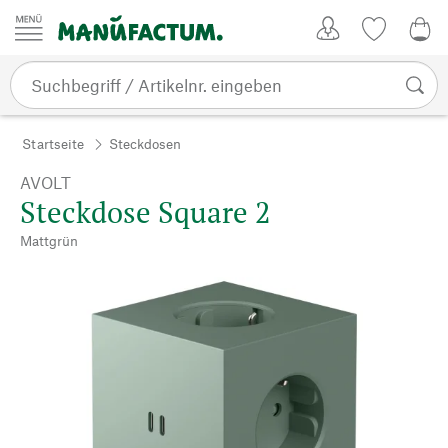
Zum Inhalt springen
Kundenkonto
Merkliste
0,0
Startseite
Steckdosen
AVOLT
Steckdose Square 2
Mattgrün