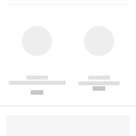
------------
------------
----------- ----------- --------
----------- -----------
---
--,-- €
--,-- €