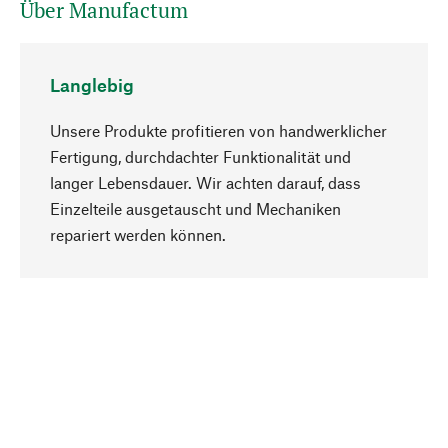
Über Manufactum
Langlebig
Unsere Produkte profitieren von handwerklicher
Fertigung, durchdachter Funktionalität und
langer Lebensdauer. Wir achten darauf, dass
Einzelteile ausgetauscht und Mechaniken
Nach oben
repariert werden können.
Bewusst
Nachhaltigkeit steht im Fokus unserer
Produktauswahl. Wir setzen auf natürliche
Inhaltsstoffe und Materialien, die gepflegt werden