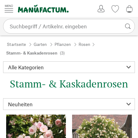
Zum Inhalt springen
Kundenkonto
Merkliste
0,0
Startseite
Garten
Pflanzen
Rosen
Stamm- & Kaskadenrosen
(3)
Stamm- & Kaskadenrosen