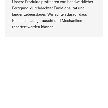
Unsere Produkte profitieren von handwerklicher
Fertigung, durchdachter Funktionalität und
langer Lebensdauer. Wir achten darauf, dass
Einzelteile ausgetauscht und Mechaniken
Nach oben
repariert werden können.
Bewusst
Nachhaltigkeit steht im Fokus unserer
Produktauswahl. Wir setzen auf natürliche
Inhaltsstoffe und Materialien, die gepflegt werden
können, sowie auf eine ressourcenschonende
und sozialverträgliche Produktion.