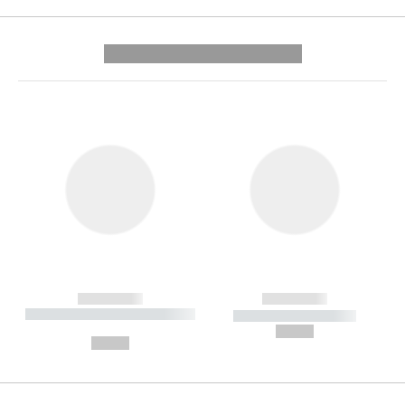
---------- --------------
------------
------------
----------- ----------- --------
----------- -----------
---
--,-- €
--,-- €