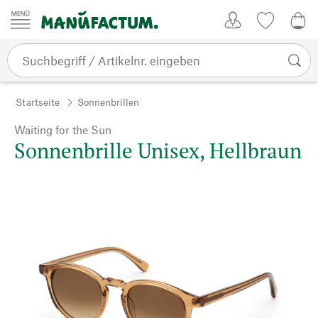
Zum Inhalt springen
Kundenkonto
Merkliste
0,0
Startseite
Sonnenbrillen
Waiting for the Sun
Sonnenbrille Unisex, Hellbraun