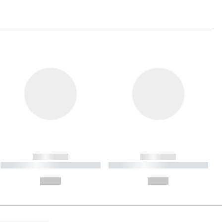
------------
------------
----------- ----------- ----------
----------- ----------- ----------
- -----------
-
--,-- €
--,-- €