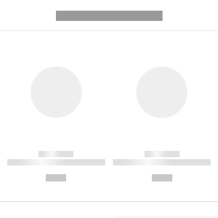
---------- --------------
------------
------------
----------- ----------- ----------
----------- ----------- ----------
-
-
--,-- €
--,-- €