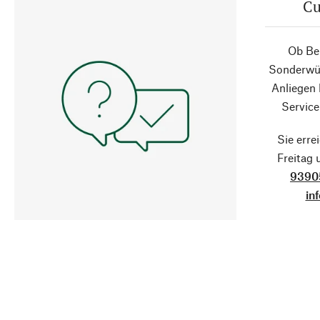
Cu
Ob Ber
Sonderwün
Anliegen
Service
Sie erre
Freitag
9390
in