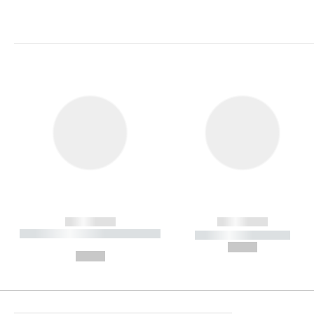
------------
------------
----------- ----------- ----------
----------- -----------
-
--,-- €
--,-- €