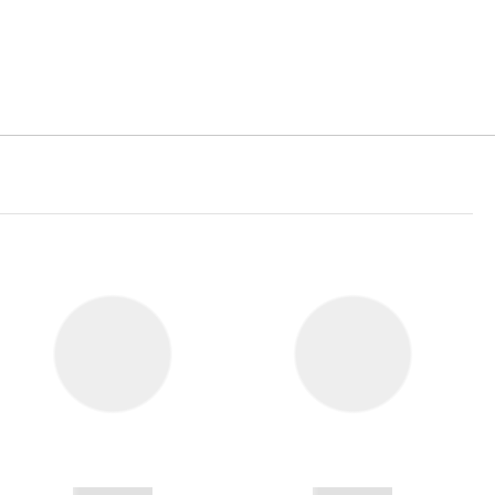
------------
------------