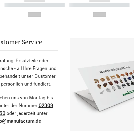
----------- ----------- ----------
----------- ----------- ----------
-
-
--,-- €
--,-- €
stomer Service
atung, Ersatzteile oder
sche - all Ihre Fragen und
 behandelt unser Customer
 persönlich und fundiert.
ichen uns von Montag bis
 unter der Nummer
02309
50
oder jederzeit unter
fo@manufactum.de