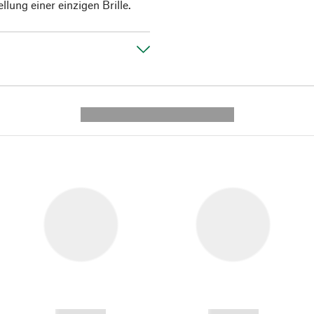
llung einer einzigen Brille.
---------- --------------
------------
------------