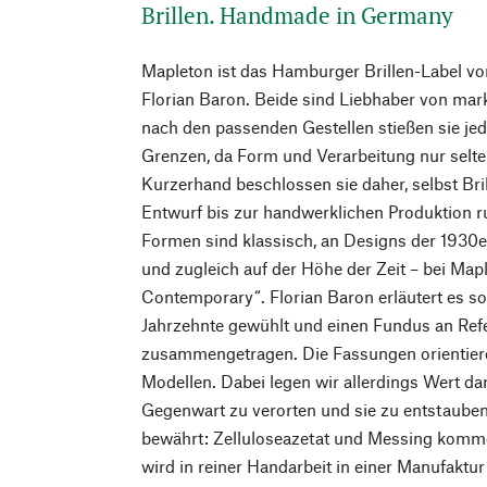
Brillen. Handmade in Germany
Mapleton ist das Hamburger Brillen-Label v
Florian Baron. Beide sind Liebhaber von mar
nach den passenden Gestellen stießen sie j
Grenzen, da Form und Verarbeitung nur selt
Kurzerhand beschlossen sie daher, selbst Bril
Entwurf bis zur handwerklichen Produktion 
Formen sind klassisch, an Designs der 1930er
und zugleich auf der Höhe der Zeit – bei Ma
Contemporary“. Florian Baron erläutert es so
Jahrzehnte gewühlt und einen Fundus an Refe
zusammengetragen. Die Fassungen orientiere
Modellen. Dabei legen wir allerdings Wert dar
Gegenwart zu verorten und sie zu entstauben.
bewährt: Zelluloseazetat und Messing komme
wird in reiner Handarbeit in einer Manufaktu