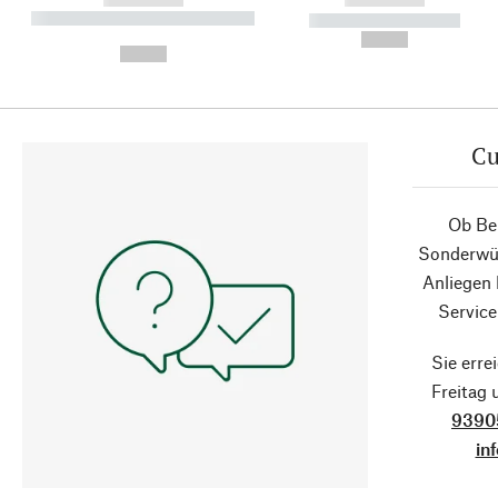
----------- ----------- ----------
----------- -----------
-
--,-- €
--,-- €
Cu
Ob Ber
Sonderwün
Anliegen
Service
Sie erre
Freitag
9390
in