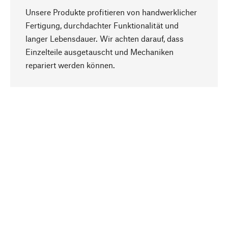
Unsere Produkte profitieren von handwerklicher
Fertigung, durchdachter Funktionalität und
langer Lebensdauer. Wir achten darauf, dass
Einzelteile ausgetauscht und Mechaniken
Nach oben
repariert werden können.
Bewusst
Nachhaltigkeit steht im Fokus unserer
Produktauswahl. Wir setzen auf natürliche
Inhaltsstoffe und Materialien, die gepflegt werden
können, sowie auf eine ressourcenschonende
und sozialverträgliche Produktion.