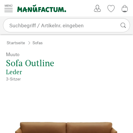
Zum Inhalt springen
Kundenkonto
Merkliste
0,0
Startseite
Sofas
Muuto
Sofa Outline
Leder
3-Sitzer