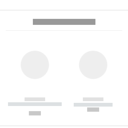
---------- --------------
------------
------------
----------- ----------- --------
----------- -----------
---
--,-- €
--,-- €