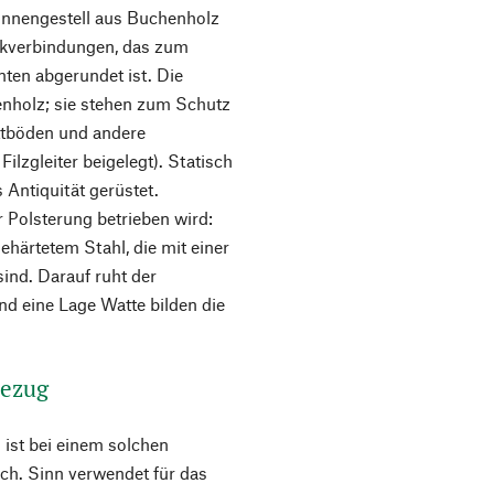
 Innengestell aus Buchenholz
ckverbindungen, das zum
ten abgerundet ist. Die
nholz; sie stehen zum Schutz
ettböden und andere
lzgleiter beigelegt). Statisch
s Antiquität gerüstet.
r Polsterung betrieben wird:
härtetem Stahl, die mit einer
nd. Darauf ruht der
d eine Lage Watte bilden die
Bezug
 ist bei einem solchen
h. Sinn verwendet für das