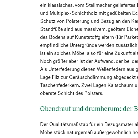
ein klassisches, vom Stellmacher geliefertes
und Multiplex-Schichtholz mit gedübelten E
Schutz von Polsterung und Bezug an den Kan
Standfüße sind aus massivem, geöltem Eiche
des Bodens auf Kunststoffgleitern (für Park
empfindliche Untergründe werden zusätzlich Fi
ist ein solches Möbel also für eine Zukunft al
Noch größer aber ist der Aufwand, der bei de
Als Unterfederung dienen Wellenfedern aus ge
Lage Filz zur Geräuschdämmung abgedeckt si
Taschenfederkern. Zwei Lagen Kaltschaum un
oberste Schicht des Polsters.
Obendrauf und drumherum: der 
Der Qualitätsmaßstab für ein Bezugsmaterial
Möbelstück naturgemäß außergewöhnlich hoc