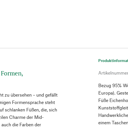
Produktinforma
e Formen,
Artikelnumme
Bezug 95% Wol
Europa). Geste
ht zu übersehen – und gefällt
Füße Eichenhol
inigen Formensprache steht
Kunststoffgleit
f schlanken Füßen, die, sich
Handwerkliche 
azilen Charme der Mid-
einem Taschen
 auch die Farben der