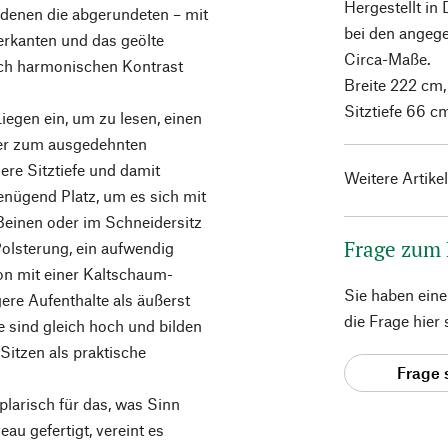
Hergestellt in
 denen die abgerundeten – mit
bei den angeg
rkanten und das geölte
Circa-Maße.
och harmonischen Kontrast
Breite 222 cm,
Sitztiefe 66 c
iegen ein, um zu lesen, einen
er zum ausgedehnten
ere Sitztiefe und damit
Weitere Artike
enügend Platz, um es sich mit
Beinen oder im Schneidersitz
Frage zum
olsterung, ein aufwendig
on mit einer Kaltschaum-
Sie haben ein
ere Aufenthalte als äußerst
die Frage hier
 sind gleich hoch und bilden
Sitzen als praktische
Frage 
plarisch für das, was Sinn
u gefertigt, vereint es