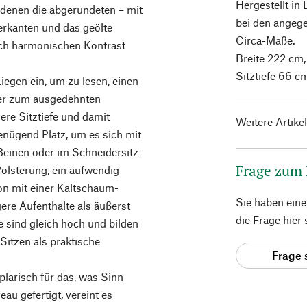
Hergestellt in
 denen die abgerundeten – mit
bei den angeg
rkanten und das geölte
Circa-Maße.
och harmonischen Kontrast
Breite 222 cm,
Sitztiefe 66 c
iegen ein, um zu lesen, einen
er zum ausgedehnten
ere Sitztiefe und damit
Weitere Artike
enügend Platz, um es sich mit
Beinen oder im Schneidersitz
Frage zum
olsterung, ein aufwendig
on mit einer Kaltschaum-
Sie haben ein
ere Aufenthalte als äußerst
die Frage hier
 sind gleich hoch und bilden
Sitzen als praktische
Frage 
plarisch für das, was Sinn
u gefertigt, vereint es