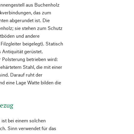
 Innengestell aus Buchenholz
ckverbindungen, das zum
ten abgerundet ist. Die
nholz; sie stehen zum Schutz
ettböden und andere
lzgleiter beigelegt). Statisch
s Antiquität gerüstet.
r Polsterung betrieben wird:
härtetem Stahl, die mit einer
nd. Darauf ruht der
d eine Lage Watte bilden die
Bezug
 ist bei einem solchen
h. Sinn verwendet für das