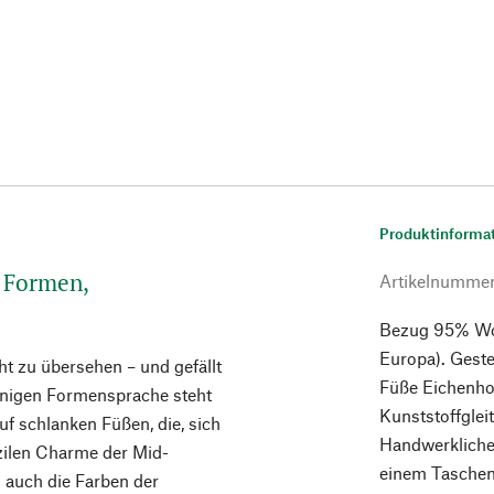
Produktinforma
e Formen,
Artikelnumme
Bezug 95% Wol
Europa). Geste
ht zu übersehen – und gefällt
Füße Eichenhol
inigen Formensprache steht
Kunststoffgleit
f schlanken Füßen, die, sich
Handwerkliche 
azilen Charme der Mid-
einem Taschen
 auch die Farben der