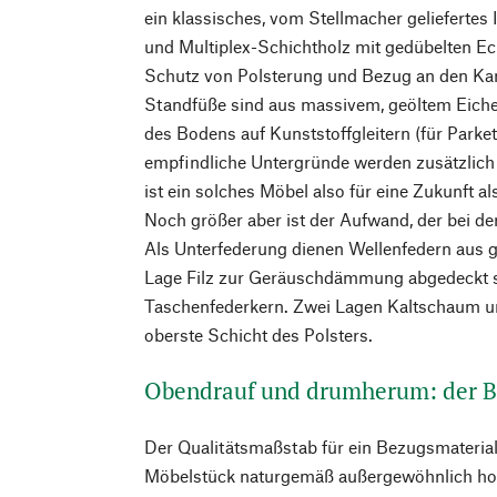
ein klassisches, vom Stellmacher geliefertes
und Multiplex-Schichtholz mit gedübelten E
Schutz von Polsterung und Bezug an den Kan
Standfüße sind aus massivem, geöltem Eiche
des Bodens auf Kunststoffgleitern (für Park
empfindliche Untergründe werden zusätzlich Fi
ist ein solches Möbel also für eine Zukunft al
Noch größer aber ist der Aufwand, der bei de
Als Unterfederung dienen Wellenfedern aus ge
Lage Filz zur Geräuschdämmung abgedeckt si
Taschenfederkern. Zwei Lagen Kaltschaum un
oberste Schicht des Polsters.
Obendrauf und drumherum: der 
Der Qualitätsmaßstab für ein Bezugsmaterial
Möbelstück naturgemäß außergewöhnlich hoc