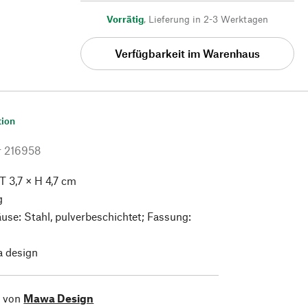
Vorrätig
,
Lieferung in 2-3 Werktagen
Verfügbarkeit im Warenhaus
tion
r
216958
T 3,7 × H 4,7 cm
g
se: Stahl, pulverbeschichtet; Fassung:
 design
l von
Mawa Design