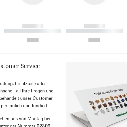
------------
------------
----------- ----------- ----------
----------- ----------- ----------
-
-
--,-- €
--,-- €
stomer Service
atung, Ersatzteile oder
sche - all Ihre Fragen und
 behandelt unser Customer
 persönlich und fundiert.
ichen uns von Montag bis
 unter der Nummer
02309