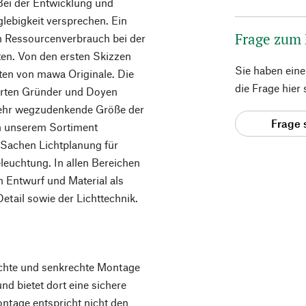
Bei der Entwicklung und
lebigkeit versprechen. Ein
Frage zum
en Ressourcenverbrauch bei der
ten. Von den ersten Skizzen
Sie haben ein
hten von mawa Originale. Die
die Frage hier
terten Gründer und Doyen
 mehr wegzudenkende Größe der
Frage 
in unserem Sortiment
n Sachen Lichtplanung für
euchtung. In allen Bereichen
 Entwurf und Material als
etail sowie der Lichttechnik.
echte und senkrechte Montage
d bietet dort eine sichere
tage entspricht nicht den