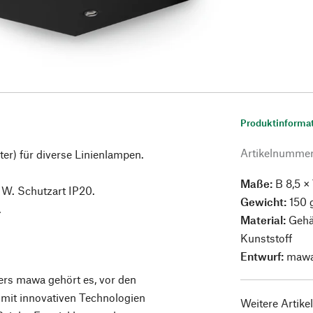
Produktinforma
Artikelnumme
ter) für diverse Linienlampen.
Maße:
B 8,5 × 
 W. Schutzart IP20.
Gewicht:
150 
.
Material:
Gehäu
Kunststoff
Entwurf:
mawa
ers mawa gehört es, vor den
 mit innovativen Technologien
Weitere Artike