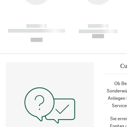
------------
------------
----------- ----------- ----------
----------- -----------
-
--,-- €
--,-- €
Cu
Ob Ber
Sonderwün
Anliegen
Service
Sie erre
Freitag