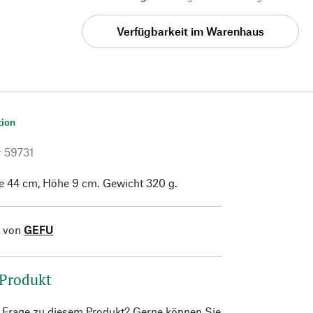
Verfügbarkeit im Warenhaus
tion
r
59731
e 44 cm, Höhe 9 cm. Gewicht 320 g.
l von
GEFU
 Produkt
e Frage zu diesem Produkt? Gerne können Sie