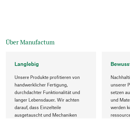
Über Manufactum
Langlebig
Bewuss
Unsere Produkte profitieren von
Nachhalti
handwerklicher Fertigung,
unserer 
durchdachter Funktionalität und
setzen au
langer Lebensdauer. Wir achten
und Mater
darauf, dass Einzelteile
werden kö
ausgetauscht und Mechaniken
ressourc
repariert werden können.
sozialver