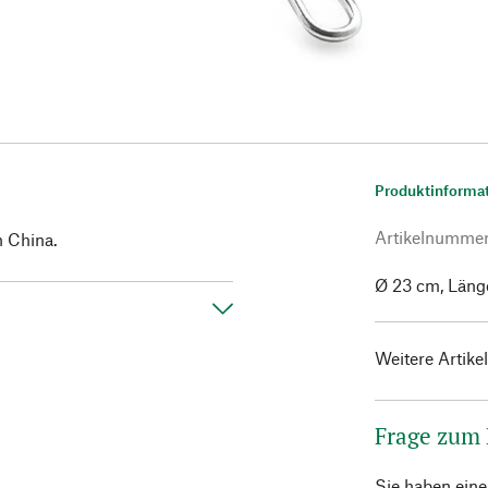
Produktinforma
Artikelnumme
n China.
Ø 23 cm, Läng
Weitere Artike
Frage zum
Sie haben ein