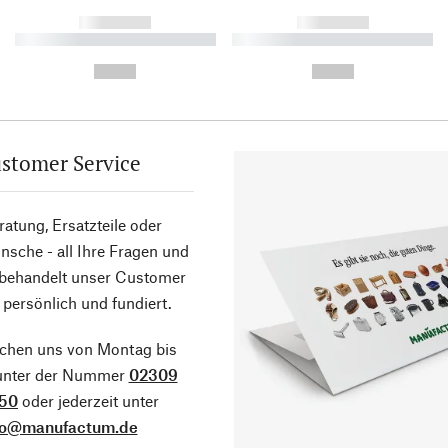
------------
------------
----------- ----------- ----------
----------- ----------- ----------
-
-
--,-- €
--,-- €
stomer Service
atung, Ersatzteile oder
sche - all Ihre Fragen und
 behandelt unser Customer
 persönlich und fundiert.
ichen uns von Montag bis
 unter der Nummer
02309
50
oder jederzeit unter
fo@manufactum.de