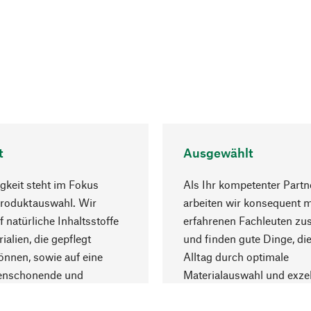
t
Ausgewählt
gkeit steht im Fokus
Als Ihr kompetenter Partn
Produktauswahl. Wir
arbeiten wir konsequent m
f natürliche Inhaltsstoffe
erfahrenen Fachleuten z
ialien, die gepflegt
und finden gute Dinge, die
nnen, sowie auf eine
Alltag durch optimale
enschonende und
Materialauswahl und exzel
trägliche Produktion.
Fertigung bereichern.