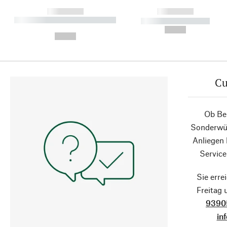
------------
------------
----------- ----------- ----------
----------- -----------
-
--,-- €
--,-- €
Cu
Ob Ber
Sonderwün
Anliegen
Service
Sie erre
Freitag
9390
in