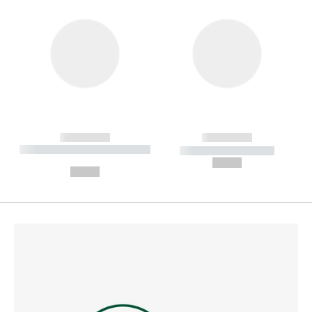
------------
------------
----------- ----------- --------
----------- -----------
---
--,-- €
--,-- €