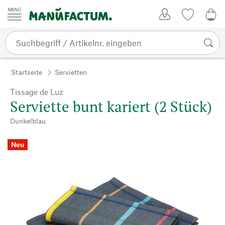
Zum Inhalt springen
Kundenkonto
Merkliste
0,0
Startseite
Servietten
Tissage de Luz
Serviette bunt kariert (2 Stück)
Dunkelblau
Neu