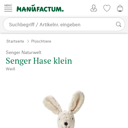
Zum Inhalt springen
Kundenkonto
Merkliste
0,0
Startseite
Plüschtiere
Senger Naturwelt
Senger Hase klein
Weiß