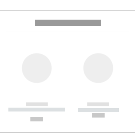
---------- --------------
------------
------------
----------- ----------- --------
----------- -----------
---
--,-- €
--,-- €