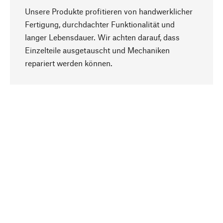
Unsere Produkte profitieren von handwerklicher
Fertigung, durchdachter Funktionalität und
langer Lebensdauer. Wir achten darauf, dass
Einzelteile ausgetauscht und Mechaniken
Nach oben
repariert werden können.
Bewusst
Nachhaltigkeit steht im Fokus unserer
Produktauswahl. Wir setzen auf natürliche
Inhaltsstoffe und Materialien, die gepflegt werden
können, sowie auf eine ressourcenschonende
und sozialverträgliche Produktion.