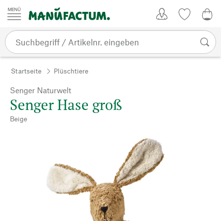
Zum Inhalt springen
Kundenkonto
Merkliste
0,0
Startseite
Plüschtiere
Senger Naturwelt
Senger Hase groß
Beige