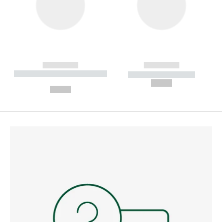
------------
------------
----------- ----------- --------
----------- -----------
---
--,-- €
--,-- €