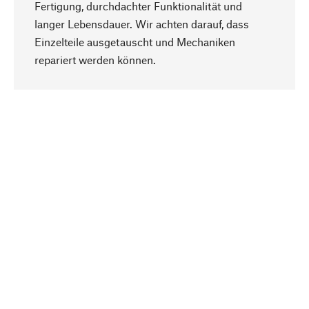
Fertigung, durchdachter Funktionalität und
langer Lebensdauer. Wir achten darauf, dass
Einzelteile ausgetauscht und Mechaniken
Nach oben
repariert werden können.
Bewusst
Nachhaltigkeit steht im Fokus unserer
Produktauswahl. Wir setzen auf natürliche
Inhaltsstoffe und Materialien, die gepflegt werden
können, sowie auf eine ressourcenschonende
und sozialverträgliche Produktion.