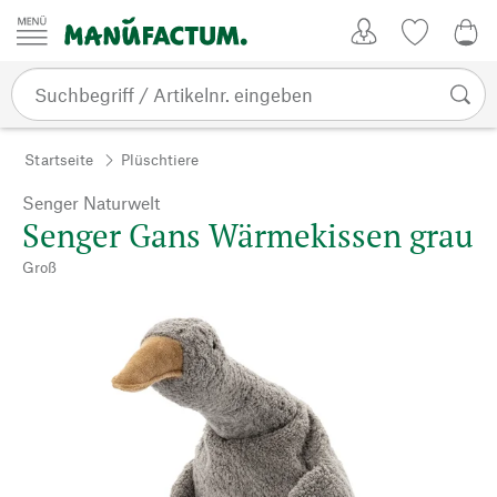
Zum Inhalt springen
Kundenkonto
Merkliste
0,0
Startseite
Plüschtiere
Senger Naturwelt
Senger Gans Wärmekissen grau
Groß