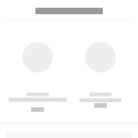
---------- --------------
------------
------------
----------- ----------- --------
----------- -----------
---
--,-- €
--,-- €