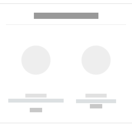
---------- --------------
------------
------------
----------- ----------- --------
----------- -----------
---
--,-- €
--,-- €