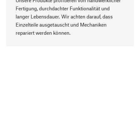
Unsere Produkte profitieren von handwerklicher
Fertigung, durchdachter Funktionalität und
langer Lebensdauer. Wir achten darauf, dass
Einzelteile ausgetauscht und Mechaniken
Nach oben
repariert werden können.
Bewusst
Nachhaltigkeit steht im Fokus unserer
Produktauswahl. Wir setzen auf natürliche
Inhaltsstoffe und Materialien, die gepflegt werden
können, sowie auf eine ressourcenschonende
und sozialverträgliche Produktion.