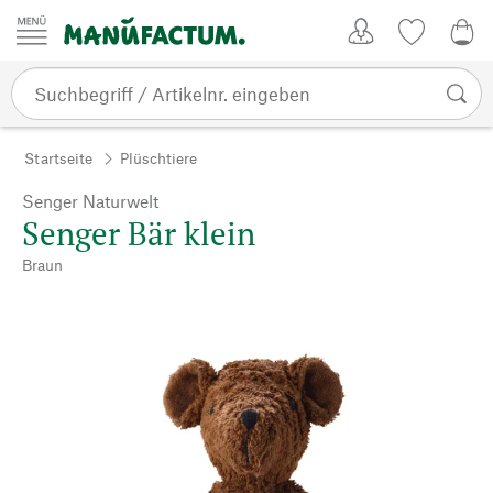
Zum Inhalt springen
Kundenkonto
Merkliste
0,0
Startseite
Plüschtiere
Senger Naturwelt
Senger Bär klein
Braun