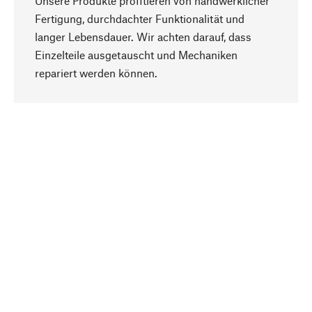
Unsere Produkte profitieren von handwerklicher
Fertigung, durchdachter Funktionalität und
langer Lebensdauer. Wir achten darauf, dass
Einzelteile ausgetauscht und Mechaniken
Nach oben
repariert werden können.
Bewusst
Nachhaltigkeit steht im Fokus unserer
Produktauswahl. Wir setzen auf natürliche
Inhaltsstoffe und Materialien, die gepflegt werden
können, sowie auf eine ressourcenschonende
und sozialverträgliche Produktion.