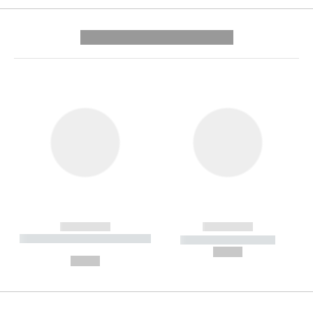
---------- --------------
------------
------------
----------- ----------- --------
----------- -----------
---
--,-- €
--,-- €