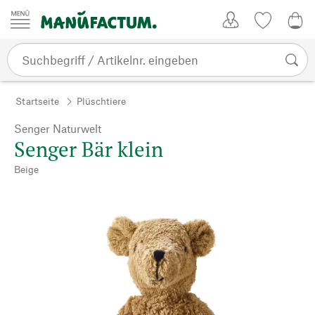
Zum Inhalt springen
Kundenkonto
Merkliste
0,0
Startseite
Plüschtiere
Senger Naturwelt
Senger Bär klein
Beige