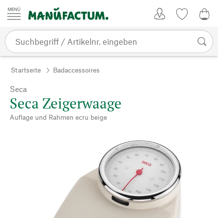
Zum Inhalt springen
Kundenkonto
Merkliste
0,0
Startseite
Badaccessoires
Seca
Seca Zeigerwaage
Auflage und Rahmen ecru beige