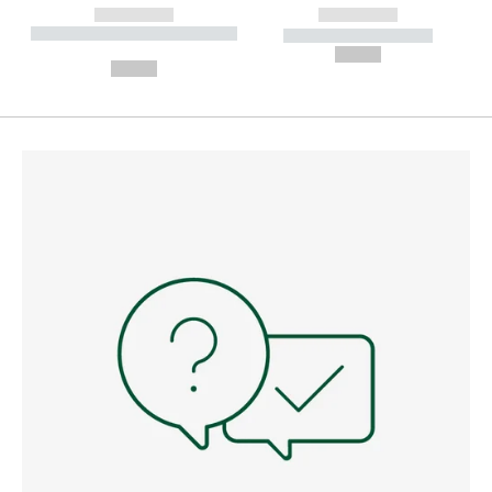
------------
------------
----------- ----------- --------
----------- -----------
---
--,-- €
--,-- €