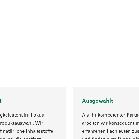
t
Ausgewählt
gkeit steht im Fokus
Als Ihr kompetenter Partn
Produktauswahl. Wir
arbeiten wir konsequent m
f natürliche Inhaltsstoffe
erfahrenen Fachleuten z
ialien, die gepflegt
und finden gute Dinge, die