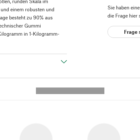
roßen, runden Skala im
Sie haben ein
) und einem robusten und
die Frage hier
flage besteht zu 90% aus
 technischer Gummi
Frage 
Kilogramm in 1-Kilogramm-
---------- --------------