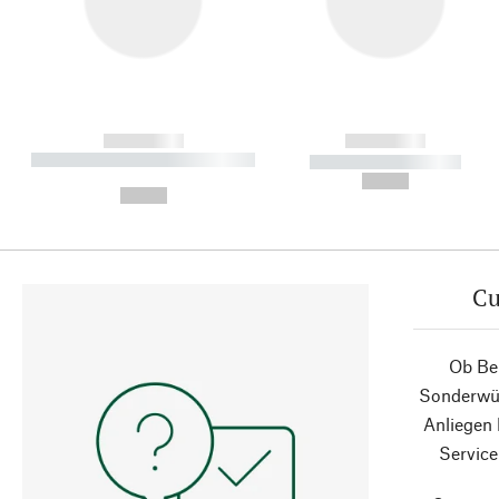
------------
------------
----------- ----------- ----------
----------- -----------
-
--,-- €
--,-- €
Cu
Ob Ber
Sonderwün
Anliegen
Service