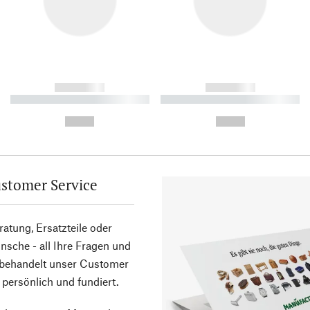
------------
------------
----------- ----------- ----------
----------- ----------- ----------
-
-
--,-- €
--,-- €
stomer Service
atung, Ersatzteile oder
sche - all Ihre Fragen und
 behandelt unser Customer
 persönlich und fundiert.