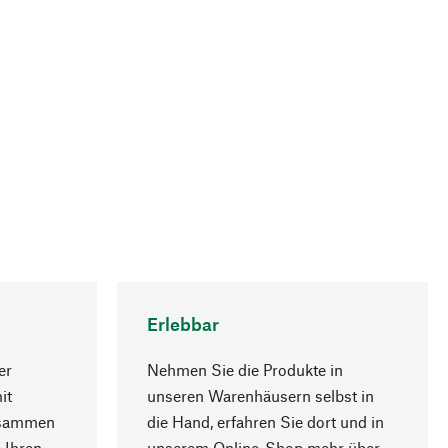
Erlebbar
er
Nehmen Sie die Produkte in
it
unseren Warenhäusern selbst in
usammen
die Hand, erfahren Sie dort und in
Nach oben
 Ihren
unserem Online-Shop mehr über