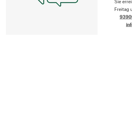
Sie erre
Freitag
9390
in