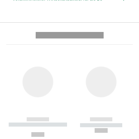
---------- --------------
------------
------------
----------- ----------- --------
----------- -----------
---
--,-- €
--,-- €