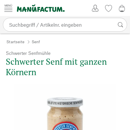
Zum Inhalt springen
Kundenkonto
Merkliste
0,0
Startseite
Senf
Schwerter Senfmühle
Schwerter Senf mit ganzen
Körnern