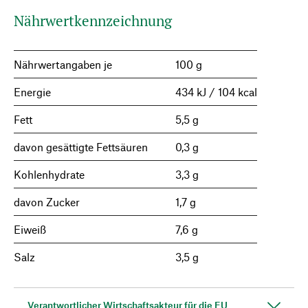
Nährwertkennzeichnung
Nährwertangaben je
100 g
Energie
434 kJ / 104 kcal
Fett
5,5 g
davon gesättigte Fettsäuren
0,3 g
Kohlenhydrate
3,3 g
davon Zucker
1,7 g
Eiweiß
7,6 g
Salz
3,5 g
Verantwortlicher Wirtschaftsakteur für die EU