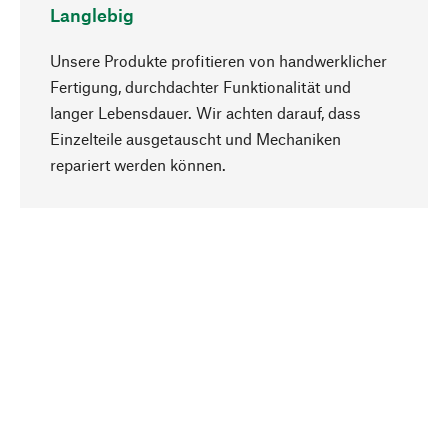
Langlebig
Unsere Produkte profitieren von handwerklicher
Fertigung, durchdachter Funktionalität und
langer Lebensdauer. Wir achten darauf, dass
Einzelteile ausgetauscht und Mechaniken
Nach oben
repariert werden können.
Bewusst
Nachhaltigkeit steht im Fokus unserer
Produktauswahl. Wir setzen auf natürliche
Inhaltsstoffe und Materialien, die gepflegt werden
können, sowie auf eine ressourcenschonende
und sozialverträgliche Produktion.