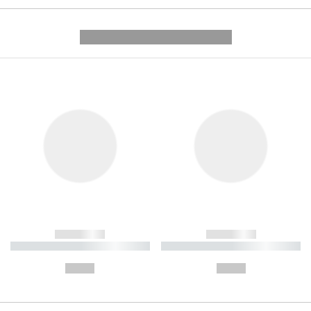
---------- --------------
------------
------------
----------- ----------- ----------
----------- ----------- ----------
-
-
--,-- €
--,-- €