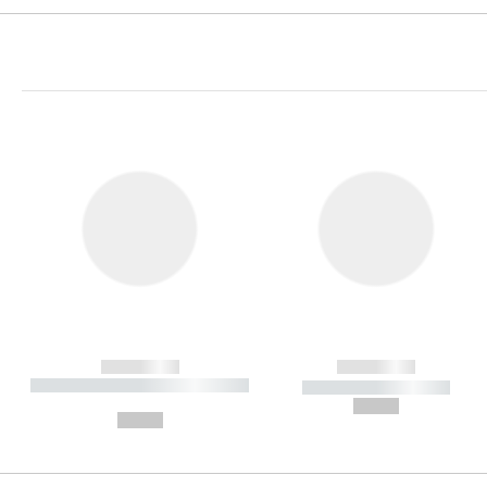
------------
------------
----------- ----------- ----------
----------- -----------
-
--,-- €
--,-- €