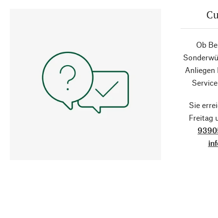
Cu
Ob Ber
Sonderwün
Anliegen
Service
Sie erre
Freitag
9390
in