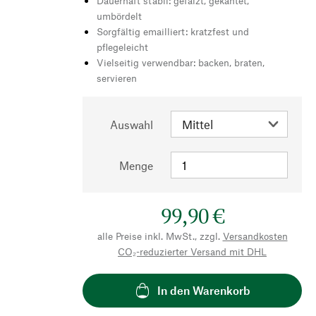
Dauerhaft stabil: gefalzt, gekantet,
umbördelt
Sorgfältig emailliert: kratzfest und
pflegeleicht
Vielseitig verwendbar: backen, braten,
servieren
Auswahl
Menge
99,90 €
alle Preise inkl. MwSt., zzgl.
Versandkosten
CO₂-reduzierter Versand mit DHL
In den Warenkorb