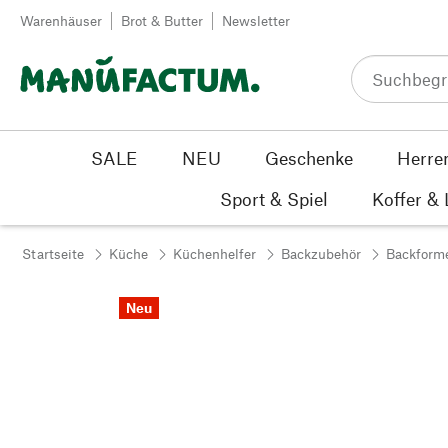
Zum Inhalt springen
Warenhäuser
Brot & Butter
Newsletter
SALE
NEU
Geschenke
Herre
Sport & Spiel
Koffer &
Startseite
Küche
Küchenhelfer
Backzubehör
Backform
Neu