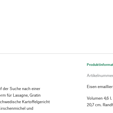
Produktinforma
Artikelnumme
Eisen emaillier
uf der Suche nach einer
orm für Lasagne, Gratin
Volumen 4,6 l.
chwedische Kartoffelgericht
20,7 cm. Randh
Kirschenmichel und