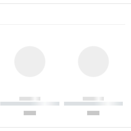
------------
------------
----------- ----------- ----------
----------- ----------- ----------
- -----------
-
--,-- €
--,-- €