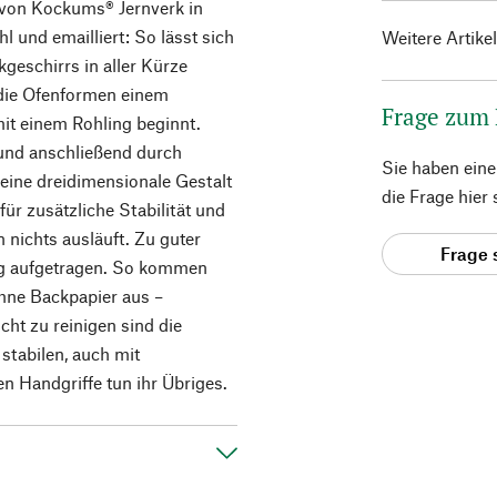
von Kockums® Jernverk in
 und emailliert: So lässt sich
Weitere Artike
geschirrs in aller Kürze
 die Ofenformen einem
Frage zum
mit einem Rohling beginnt.
 und anschließend durch
Sie haben ein
eine dreidimensionale Gestalt
die Frage hier
ür zusätzliche Stabilität und
 nichts ausläuft. Zu guter
Frage 
ung aufgetragen. So kommen
ohne Backpapier aus –
cht zu reinigen sind die
 stabilen, auch mit
 Handgriffe tun ihr Übriges.