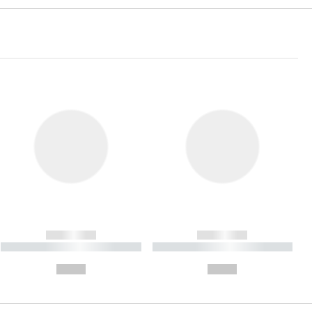
------------
------------
----------- ----------- ----------
----------- ----------- ----------
- -----------
-
--,-- €
--,-- €