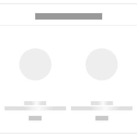
---------- --------------
------------
------------
----------- ----------- ----------
----------- ----------- ----------
-
-
--,-- €
--,-- €