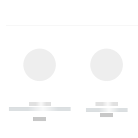
------------
------------
----------- ----------- ----------
----------- -----------
-
--,-- €
--,-- €