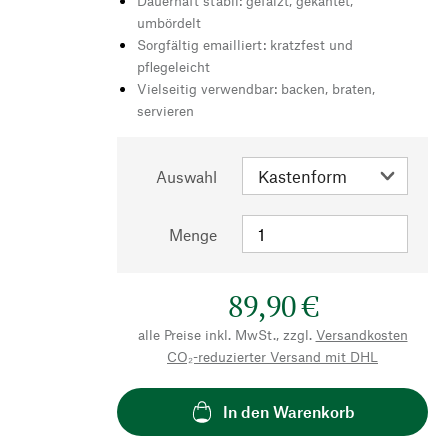
Dauerhaft stabil: gefalzt, gekantet,
umbördelt
Sorgfältig emailliert: kratzfest und
pflegeleicht
Vielseitig verwendbar: backen, braten,
servieren
Auswahl
Menge
89,90 €
alle Preise inkl. MwSt., zzgl.
Versandkosten
CO₂-reduzierter Versand mit DHL
In den Warenkorb