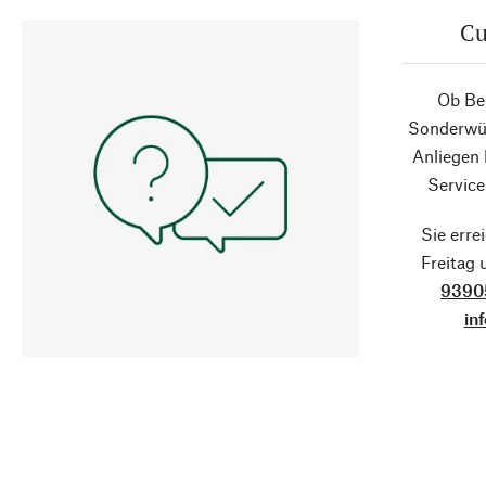
Cu
Ob Ber
Sonderwün
Anliegen
Service
Sie erre
Freitag
9390
in