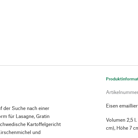
Produktinforma
Artikelnumme
Eisen emaillier
uf der Suche nach einer
orm für Lasagne, Gratin
Volumen 2,5 l.
chwedische Kartoffelgericht
cm), Höhe 7 cm
Kirschenmichel und