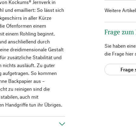
von Kockums® Jernverk in
 und emailliert: So lässt sich
Weitere Artike
geschirrs in aller Kürze
 die Ofenformen einem
Frage zum
mit einem Rohling beginnt.
 und anschließend durch
Sie haben ein
eine dreidimensionale Gestalt
die Frage hier
ür zusätzliche Stabilität und
 nichts ausläuft. Zu guter
Frage 
ung aufgetragen. So kommen
ohne Backpapier aus –
cht zu reinigen sind die
 stabilen, auch mit
 Handgriffe tun ihr Übriges.