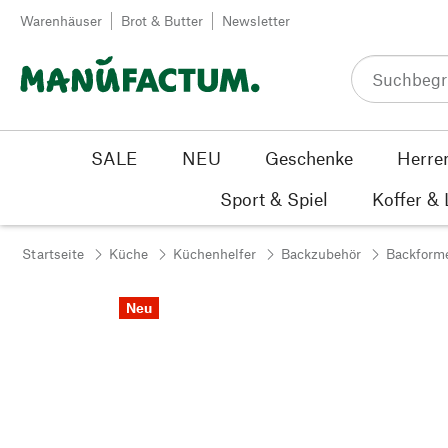
Zum Inhalt springen
Warenhäuser
Brot & Butter
Newsletter
SALE
NEU
Geschenke
Herre
Sport & Spiel
Koffer &
Startseite
Küche
Küchenhelfer
Backzubehör
Backform
Neu