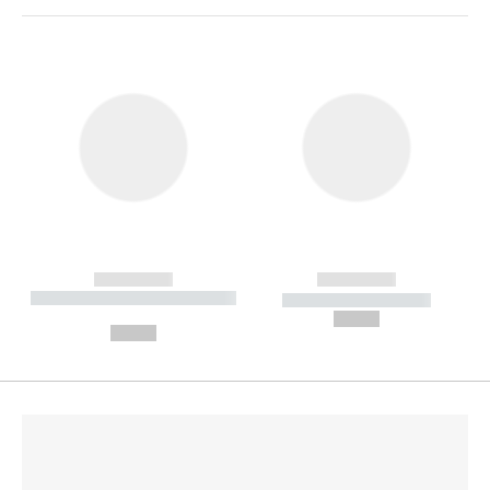
------------
------------
----------- ----------- --------
----------- -----------
---
--,-- €
--,-- €