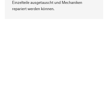
Einzelteile ausgetauscht und Mechaniken
Nach oben
repariert werden können.
Bewusst
Nachhaltigkeit steht im Fokus unserer
Produktauswahl. Wir setzen auf natürliche
Inhaltsstoffe und Materialien, die gepflegt werden
können, sowie auf eine ressourcenschonende
und sozialverträgliche Produktion.
Ausgewählt