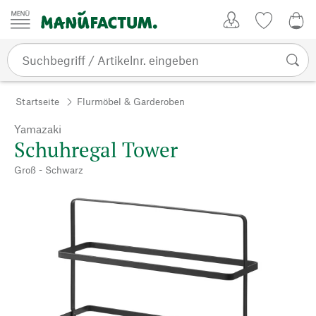
Zum Inhalt springen
Kundenkonto
Merkliste
0,0
Startseite
Flurmöbel & Garderoben
Yamazaki
Schuhregal Tower
Groß - Schwarz