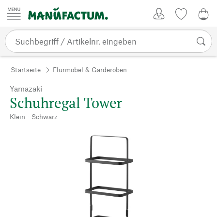
Zum Inhalt springen
Kundenkonto
Merkliste
0,0
Startseite
Flurmöbel & Garderoben
Yamazaki
Schuhregal Tower
Klein - Schwarz