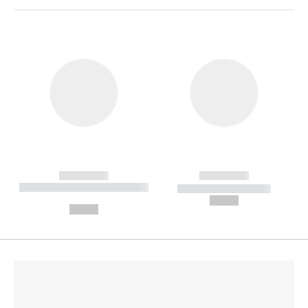
------------
------------
----------- ----------- --------
----------- -----------
---
--,-- €
--,-- €