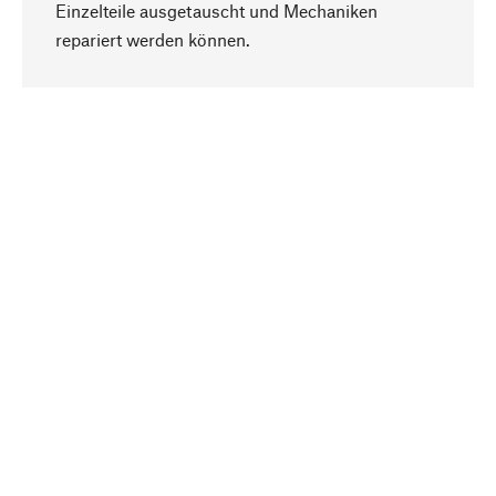
Einzelteile ausgetauscht und Mechaniken
Nach oben
repariert werden können.
Bewusst
Nachhaltigkeit steht im Fokus unserer
Produktauswahl. Wir setzen auf natürliche
Inhaltsstoffe und Materialien, die gepflegt werden
können, sowie auf eine ressourcenschonende
und sozialverträgliche Produktion.
Ausgewählt