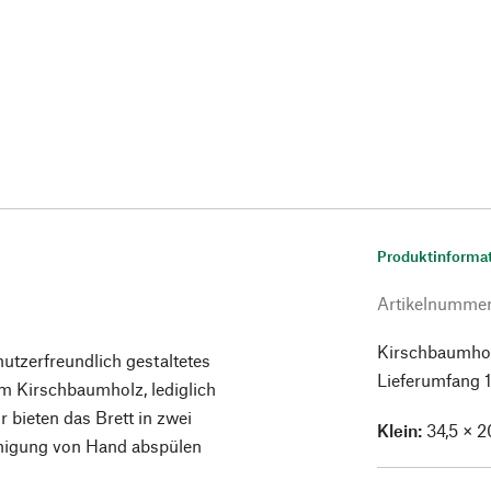
Produktinforma
Artikelnumme
Kirschbaumholz
nutzerfreundlich gestaltetes
Lieferumfang 1
em Kirschbaumholz, lediglich
 bieten das Brett in zwei
Klein:
34,5 × 2
inigung von Hand abspülen