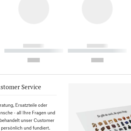
------------
------------
----------- ----------- ----------
----------- ----------- ----------
-
-
--,-- €
--,-- €
stomer Service
atung, Ersatzteile oder
sche - all Ihre Fragen und
 behandelt unser Customer
 persönlich und fundiert.