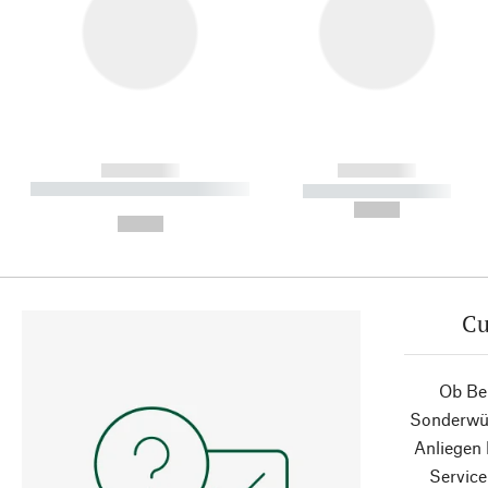
------------
------------
----------- ----------- ----------
----------- -----------
-
--,-- €
--,-- €
Cu
Ob Ber
Sonderwün
Anliegen
Service