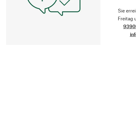
Sie erre
Freitag
9390
in